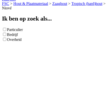
FSC
>
Hout & Plaatmateriaal
>
Zaaghout
>
Tropisch (hard)hout
>
Niové
Ik ben op zoek als...
Particulier
Bedrijf
Overheid