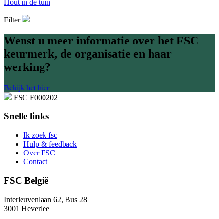
Hout in de tuin
Filter
Wenst u meer informatie over het FSC
keurmerk, de organisatie en haar
werking?
Bekijk het hier
FSC F000202
Snelle links
Ik zoek fsc
Hulp & feedback
Over FSC
Contact
FSC België
Interleuvenlaan 62, Bus 28
3001 Heverlee