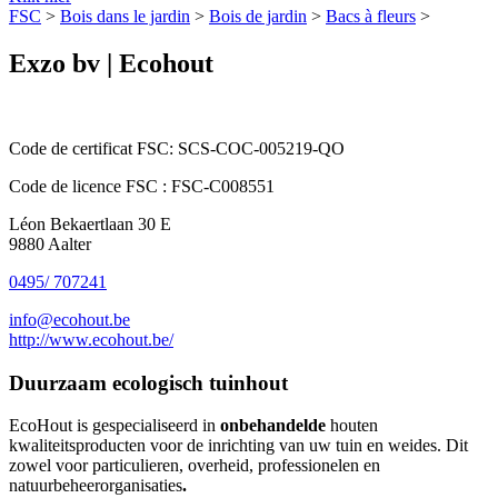
FSC
>
Bois dans le jardin
>
Bois de jardin
>
Bacs à fleurs
>
Exzo bv | Ecohout
Code de certificat FSC:
SCS-COC-005219-QO
Code de licence FSC :
FSC-C008551
Léon Bekaertlaan 30 E
9880 Aalter
0495/ 707241
info@ecohout.be
http://www.ecohout.be/
Duurzaam ecologisch tuinhout
EcoHout is gespecialiseerd in
onbehandelde
houten
kwaliteitsproducten voor de inrichting van uw tuin en weides. Dit
zowel voor particulieren, overheid, professionelen en
natuurbeheerorganisaties
.