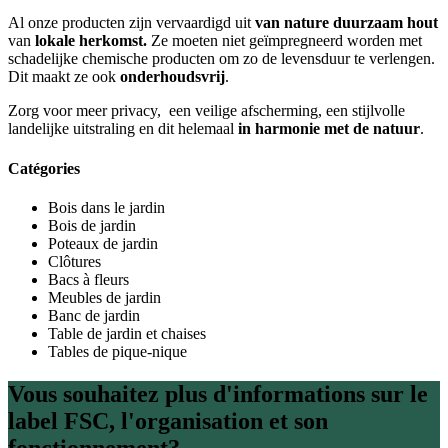
Al onze producten zijn vervaardigd uit
van nature duurzaam hout
van
lokale herkomst.
Ze moeten niet geïmpregneerd worden met
schadelijke chemische producten om zo de levensduur te verlengen.
Dit maakt ze ook
onderhoudsvrij
.
Zorg voor meer privacy, een veilige afscherming, een stijlvolle
landelijke uitstraling en dit helemaal
in harmonie met de natuur
.
Catégories
Bois dans le jardin
Bois de jardin
Poteaux de jardin
Clôtures
Bacs à fleurs
Meubles de jardin
Banc de jardin
Table de jardin et chaises
Tables de pique-nique
Vous souhaitez plus d'informations sur le
label FSC, l'organisation et son
fonctionnement?