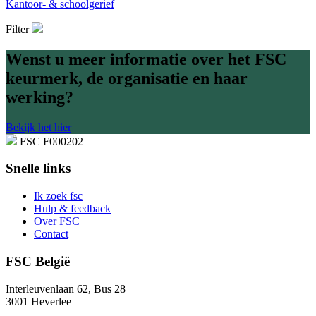
Kantoor- & schoolgerief
Filter
Wenst u meer informatie over het FSC
keurmerk, de organisatie en haar
werking?
Bekijk het hier
FSC F000202
Snelle links
Ik zoek fsc
Hulp & feedback
Over FSC
Contact
FSC België
Interleuvenlaan 62, Bus 28
3001 Heverlee