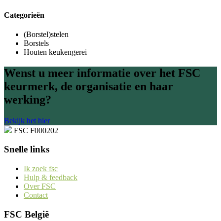
Categorieën
(Borstel)stelen
Borstels
Houten keukengerei
Wenst u meer informatie over het FSC
keurmerk, de organisatie en haar
werking?
Bekijk het hier
FSC F000202
Snelle links
Ik zoek fsc
Hulp & feedback
Over FSC
Contact
FSC België