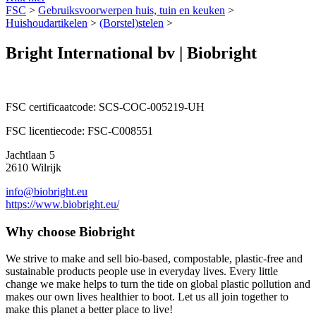
FSC
>
Gebruiksvoorwerpen huis, tuin en keuken
>
Huishoudartikelen
>
(Borstel)stelen
>
Bright International bv | Biobright
FSC certificaatcode:
SCS-COC-005219-UH
FSC licentiecode:
FSC-C008551
Jachtlaan 5
2610 Wilrijk
info@biobright.eu
https://www.biobright.eu/
Why choose Biobright
We strive to make and sell bio-based, compostable, plastic-free and
sustainable products people use in everyday lives. Every little
change we make helps to turn the tide on global plastic pollution and
makes our own lives healthier to boot. Let us all join together to
make this planet a better place to live!