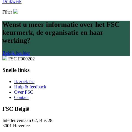
Drukwerk
Filter
Wenst u meer informatie over het FSC
keurmerk, de organisatie en haar
werking?
Bekijk het hier
FSC F000202
Snelle links
Ik zoek fsc
Hulp & feedback
Over FSC
Contact
FSC België
Interleuvenlaan 62, Bus 28
3001 Heverlee