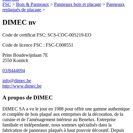
FSC
>
Bois & Panneaux
>
Panneaux bois et placage
>
Panneaux
replaqués de placage
>
DIMEC nv
Code de certificat FSC:
SCS-COC-005219-EO
Code de licence FSC :
FSC-C008551
Prins Boudewijnlaan 7E
2550 Kontich
03/8444694
info@dimec.be
http://www.dimec.be
A propos de DIMEC
DIMEC SA a vu le jour en 1988 pour offrir une gamme authentique
et complète de bois plaqué aux entreprises de la décoration, de la
cuisine et de l’aménagement intérieur au Benelux. Entreprise
familiale et indépendante, nous sommes spécialisés dans la
fabrication de panneaux plaqués à haut pouvoir décoratif. Depuis