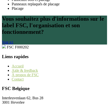
Panneaux replaqués de placage
Placage
Vous souhaitez plus d'informations sur le
label FSC, l'organisation et son
fonctionnement?
Voir ici
FSC F000202
Liens rapides
Accueil
Aide & feedback
À propos de FSC
Contact
FSC Belgique
Interleuvenlaan 62, Bus 28
3001 Heverlee