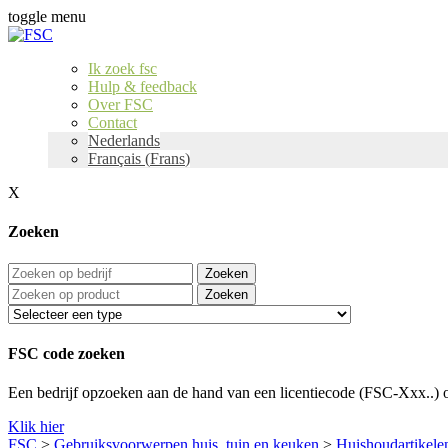
toggle menu
Ik zoek fsc
Hulp & feedback
Over FSC
Contact
Nederlands
Français
(
Frans
)
X
Zoeken
Zoeken
Zoeken
FSC code zoeken
Een bedrijf opzoeken aan de hand van een licentiecode (FSC-Xxx..) o
Klik hier
FSC
>
Gebruiksvoorwerpen huis, tuin en keuken
>
Huishoudartikele