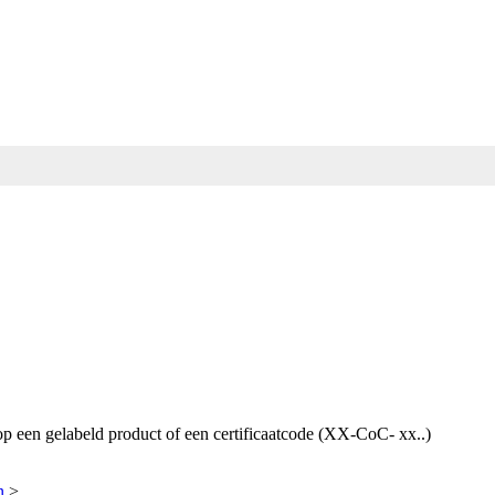
p een gelabeld product of een certificaatcode (XX-CoC- xx..)
n
>