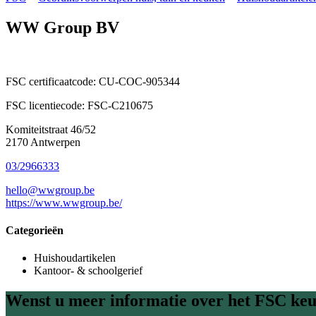
WW Group BV
FSC certificaatcode:
CU-COC-905344
FSC licentiecode:
FSC-C210675
Komiteitstraat 46/52
2170 Antwerpen
03/2966333
hello@wwgroup.be
https://www.wwgroup.be/
Categorieën
Huishoudartikelen
Kantoor- & schoolgerief
Wenst u meer informatie over het FSC keu